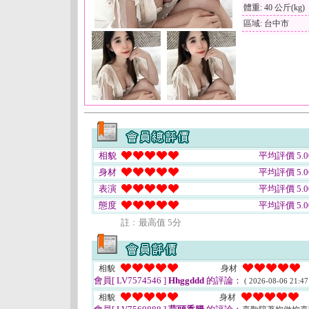
體重: 40 公斤(kg)
區域: 台中市
相貌
平均評價 5.0
身材
平均評價 5.0
表演
平均評價 5.0
態度
平均評價 5.0
註﹕最高值 5分
相貌
身材
會員[ LV7574546 ]
Hhggddd
的評論：
( 2026-08-06 21:47
相貌
身材