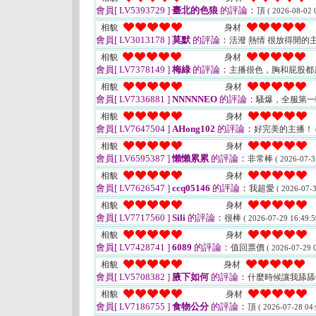
會員[ LV5393729 ]
臺北的色狼
的評論：
頂
( 2026-08-02 
相貌
身材
會員[ LV3013178 ]
莫默
的評論：
活潑 熱情 很放得開的主
相貌
身材
會員[ LV7378149 ]
梅綠
的評論：
主播很色，胸和屁股都
相貌
身材
會員[ LV7336881 ]
NNNNNEO
的評論：
騷爆，全服第
相貌
身材
會員[ LV7647504 ]
AHong102
的評論：
好完美的主播！
相貌
身材
會員[ LV6595387 ]
懶懶累累
的評論：
非常棒
( 2026-07-3
相貌
身材
會員[ LV7626547 ]
ccq05146
的評論：
我超愛
( 2026-07-3
相貌
身材
會員[ LV7717560 ]
Sili
的評論：
很棒
( 2026-07-29 16:49:5
相貌
身材
會員[ LV7428741 ]
6089
的評論：
值回票價
( 2026-07-29 0
相貌
身材
會員[ LV5708382 ]
腋下如何
的評論：
什麼時候讓我舔舔
相貌
身材
會員[ LV7186755 ]
食物公分
的評論：
頂
( 2026-07-28 04: