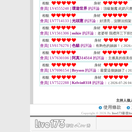
相貌
身材
會員[ LV4555248 ]
環遊世界
的評論：
頂級魅魔 此奶只
相貌
身材
會員[ LV7714133 ]
光頭憲
的評論：
好漂亮，沒辦法招架
相貌
身材
會員[ LV1561306 ]
mikie
的評論：
老婆呀 我禮拜三下班
相貌
身材
會員[ LV6176276 ]
色貓
的評論：
有夠色的姊姊！
( 2026-
相貌
身材
會員[ LV7630106 ]
阿真514514
的評論：
主播真的很美
相貌
身材
會員[ LV7696154 ]
Bryson
的評論：
最愛這個姊姊了
( 20
相貌
身材
會員[ LV7522288 ]
Kelvin0318
的評論：
( 2026-07-26 04:
主持人個
使用條款
Copyright © 2026 By
live173影