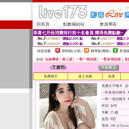
回首頁
點數補給站
會員專區
恭喜七月份消費排行前十名會員 獲得免費點數~
No.3
No.4
-贈點
8,000
點
-贈點
7,0
LV76098**
LV52777**
No.7
No.8
-贈點
4,000
點
-贈點
3,
LV23213**
LV70847**
頻道指數
限制級(火辣)
輔導級(曖昧)
普通級
頻道
台妹專區
│
新人區
│
一對一視訊區
│
一對多視訊區
│
免
(艾媛熙)
免費聊天
進入包廂
送禮
免費文字聊天: 
一對多視訊聊天: 每
一對一視訊聊天: 每
性別: 女性
年齡: 25 歲
血型: B型
身高: 160 公分(cm