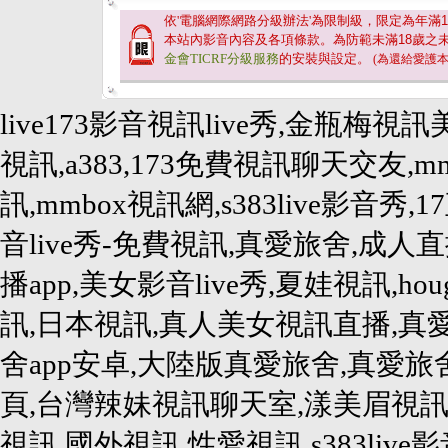
依'電腦網際網路分級辦法'為限制級，限定為年滿
1
本站內影音內容及各項條款。為防範未滿
18
歲之
金會TICRF分級服務
的安裝與設定。
(為還給愛護
live173影音視訊live秀,金瓶梅視訊
視訊,a383,173免費視訊聊天交友,
訊,mmbox視訊網,s383live影音秀,1
音live秀-免費視訊,真愛旅舍,成人直播
播app,美女影音live秀,夏娃視訊,h
訊,日本視訊,真人美女視訊直播,真
舍app安卓,大陸版真愛旅舍,真愛
頁,台灣辣妹視訊聊天室,漾美眉視訊,
視訊,國外視訊,性愛視訊,s383live影音