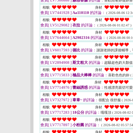
會員[ LV7560888 ]
蒜頭香腸
的評論：
喜歡陪著妳做妳
相貌
身材
會員[ LV7441928 ]
Aa110110
的評論：
( 2026-08-06 12:34
相貌
身材
會員[ LV5129082 ]
衣拉
的評論：
( 2026-08-06 01:02:47 )
相貌
身材
會員[ LV7644664 ]
A2902316
的評論：
( 2026-08-06 00:1
相貌
身材
會員[ LV6017593 ]
德比
的評論：
謝謝老師的課後輔導，
相貌
身材
會員[ LV2894908 ]
斯文粗大
的評論：
超騷超色奶大顏
相貌
身材
會員[ LV7715833 ]
極品大棒棒
的評論：
喜歡色色的妳
(
相貌
身材
會員[ LV7714976 ]
蕾絲誘惑
的評論：
性感漂亮親切可愛
相貌
身材
會員[ LV7327972 ]
韋韋~
的評論：
很配合 很舒服
( 2026-
相貌
身材
會員[ LV7717283 ]
18公分
的評論：
嘎嘎頂
( 2026-08-02 0
相貌
身材
會員[ LV7717897 ]
小粉圓
的評論：
( 2026-08-02 05:57:54
相貌
身材