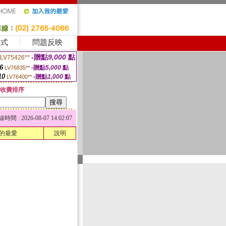
方式
問題反映
-贈點
9,000
點
LV75426**
6
-贈點
5,000
點
LV76835**
10
-贈點
1,000
點
LV76400**
收費排序
 : 2026-08-07 14:02:07
的最愛
說明