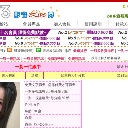
給站
會員專區
加入會員
使用說明
付款
十名會員 獲得免費點數~
No.1
-贈點
10,000
點
No.2
LV72973**
No.4
No.5
No.
00
點
-贈點
7,000
點
-贈點
6,000
點
LV52777**
LV77023**
No.8
No.8
No.
00
點
-贈點
3,000
點
-贈點
3,000
點
LV70847**
LV75677**
辣)
輔導級(曖昧)
普通級(清純)
排序
業績排行
│
一對多收費排序
│
一對一
搜尋主持人網名/編號：
一對一視訊區
│
一對多視訊區
│
免費聊天區
│
免費視訊區
一對一忙線中
最近上線時間
進入包廂
送禮
給主持人打分數
加到我
免費文字聊天: 必需付費才可聊天
一對多視訊聊天: 每分鐘 8 點
一對一視訊聊天: 每分鐘 50 點
性別: 女性
年齡: 20 歲
血型:
身高: 153 公分(cm)