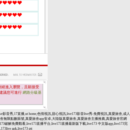
謝絕進入瀏覽，且願接受
建議您可進行
網路分級基
e影音秀,17直播,ut home,色情視訊,甜心視訊,live173影音live秀-免費視訊,真愛旅舍,成人
方,真愛旅舍無限點數賬號,真愛旅舍app安卓,大陸版真愛旅舍,真愛旅舍主播推薦,真愛旅舍官網
費觀看,live173直播平台,live173直播最新版下載,live173 中文版app,live173完
ve apk,live173 ptt