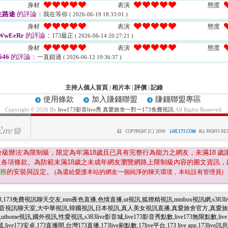
身材
表演
態度
生路途
的評論：
我在等你
( 2026-06-19 18:33:01 )
身材
表演
態度
WwEeRr
的評論：
173最正
( 2026-06-14 20:27:21 )
身材
表演
態度
546
的評論：
一直錯過
( 2026-06-12 19:36:37 )
主持人個人首頁
|
相片本
|
評價
|
記錄
使用條款
加入賺錢聯盟
賺錢聯盟專區
Copyright © 2026 By
live173影音live秀 真愛旅舍一對一173免費視訊
All Rights Reserved.
分級辦法'為限制級，限定為年滿
18
歲且已具有完整行為能力之網友，未滿
18
歲
及各項條款。為防範未滿
18
歲之未成年網友瀏覽網路上限制級內容的圖文資訊，
服務
的安裝與設定。
(為還給愛護本站的網友一個純淨的聊天環境，本站設有管理員)
83,173免費視訊聊天交友,mm夜色直播,色情直播,ut視訊,狐狸精視訊,mmbox視訊網,s383liv
,hougong,影音視訊聊天室,大中華視訊,韓國視訊,日本視訊,真人美女視訊直播,真愛旅舍官
訊,性愛視訊,s383live影音城,live173影音秀點數,live173無限點數,live173破解免
ve173安卓,173直播間,台灣173直播,173live刷點數,17live平台,173 live app,173live訊息,173li