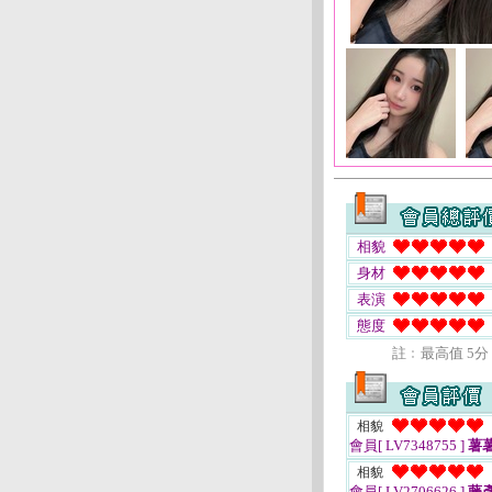
相貌
身材
表演
態度
註﹕最高值 5分
相貌
會員[ LV7348755 ]
薯
相貌
會員[ LV2706626 ]
藤