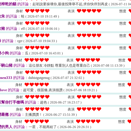
被榨乾的貓
的評論：
起初說要操壞你,最後投降舉不起,求你快停別再皮
( 2026-07-11 04
身材
表演
態度
玫朱
的評論：
蛙
( 2026-07-10 19:11:49 )
身材
表演
態度
玫豬
的評論：
eff
( 2026-07-10 19:06:16 )
身材
表演
態度
彥
的評論：
rgrr
( 2026-07-10 19:04:33 )
身材
表演
態度
樂小狗
的評論：
瓜
( 2026-07-10 16:43:01 )
身材
表演
態度
子騎山豬
的評論：
這位朋友 冷靜點 尊重別人也是尊重自己
( 2026-07-08 11:13:39 )
身材
表演
態度
men333
的評論：
dubistgutgenug
( 2026-07-07 21:32:02 )
身材
表演
態度
love
的評論：
超可愛，很苗條,表演很讚
( 2026-07-06 18:19:21 )
身材
表演
態度
以幫你打手槍嗎
的評論：
超色
( 2026-06-27 16:23:17 )
身材
表演
態度
網最翹
的評論：
主播讚讚！
( 2026-06-27 15:51:39 )
身材
表演
態度
蠻的男人
的評論：
一星，不能再給了
( 2026-06-26 20:26:31 )