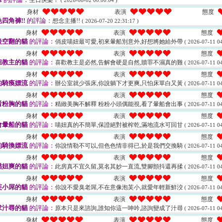
生日快樂！
( 2026-08-02 00:00:04 )
身材
表演
態度
四角褲!!
的評論：
想念主播!!
( 2026-07-20 22:31:17 )
身材
表演
態度
後空翻的貓
的評論：
俏皮喵妞最可愛,初來暈船別意外,好想將她給外帶
( 2026-07-11 04
身材
表演
態度
妞教主的貓
的評論：
喜歡教主是必然,告解會硬是自然,贖罪不濕真的難
( 2026-07-11 04
身材
表演
態度
的騎瘓嫖流
的評論：
辦公室就少張床,你說躺下才更爽,只怕床單白又黃
( 2026-07-11 04
身材
表演
態度
看粉胸的貓
的評論：
精緻美胸不解釋 粉粉小頭偶能視,看了暈船會出事
( 2026-07-11 04
身材
表演
態度
會暈船的貓
的評論：
喵妞真的不簡單,保證絕對被榨乾,滿地流水可回甘
( 2026-07-11 04
身材
表演
態度
的騎換嫖流
的評論：
你說情勒不可以,但色色情非得已,於是我們交換騎
( 2026-07-11 04
身材
表演
態度
喵妞爽的貓
的評論：
此房真不宜久留,莫名其妙一直流,雙腳顫抖還再揉
( 2026-07-11 04
身材
表演
態度
芙小屌的貓
的評論：
你說不愛臭老屌,不在意像泡芙小,就愛年輕新鮮洨
( 2026-07-11 04
身材
表演
態度
求汁尋的貓
的評論：
原本只是來諮詢,誰知你這一呻吟,諮詢變成了汁尋
( 2026-07-11 04
身材
表演
態度