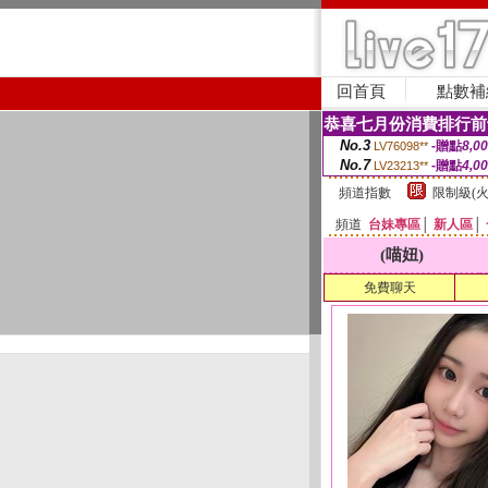
回首頁
點數補
恭喜七月份消費排行前
No.3
-贈點
8,0
LV76098**
No.7
-贈點
4,0
LV23213**
頻道指數
限制級(火
頻道
台妹專區
│
新人區
│
(喵妞)
免費聊天