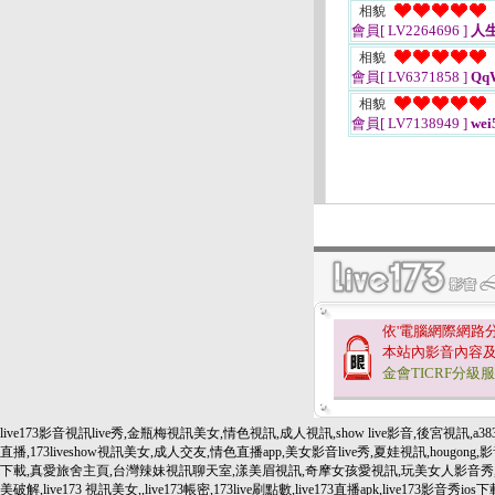
相貌
會員[ LV2264696 ]
人
相貌
會員[ LV6371858 ]
Qq
相貌
會員[ LV7138949 ]
wei
依'電腦網際網路
本站內影音內容
金會TICRF分級
live173影音視訊live秀,金瓶梅視訊美女,情色視訊,成人視訊,show live影音,後宮視訊,a3
直播,173liveshow視訊美女,成人交友,情色直播app,美女影音live秀,夏娃視訊
下載,真愛旅舍主頁,台灣辣妹視訊聊天室,漾美眉視訊,奇摩女孩愛視訊,玩美女人影音秀,uthome視訊,國外視
美破解,live173 視訊美女,,live173帳密,173live刷點數,live173直播apk,live173影音秀ios下載,li