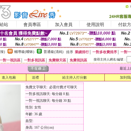
給站
會員專區
加入會員
使用說明
付款
十名會員 獲得免費點數~
No.1
-贈點
10,000
點
No.2
LV72973**
No.4
No.5
No.
00
點
-贈點
7,000
點
-贈點
6,000
點
LV52777**
LV77023**
No.8
No.8
No.
00
點
-贈點
3,000
點
-贈點
3,000
點
LV70847**
LV75677**
辣)
輔導級(曖昧)
普通級(清純)
排序
業績排行
│
一對多收費排序
│
一對一
搜尋主持人網名/編號：
一對一視訊區
│
一對多視訊區
│
免費聊天區
│
免費視訊區
最近上線時間
進入包廂
送禮
給主持人打分數
加到我
免費文字聊天: 必需付費才可聊天
一對多視訊聊天: 每分鐘 8 點
一對一視訊聊天: 每分鐘 30 點
性別: 女性
年齡: 36 歲
血型:
身高: 167 公分(cm)