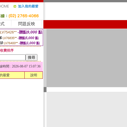
方式
問題反映
-贈點
9,000
點
LV75426**
6
-贈點
5,000
點
LV76835**
10
-贈點
1,000
點
LV76400**
收費排序
 : 2026-08-07 15:07:36
的最愛
說明