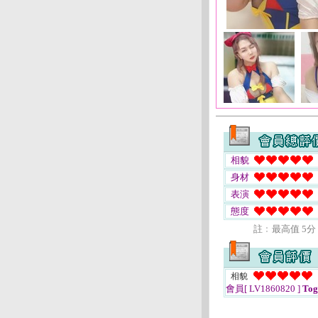
相貌
身材
表演
態度
註﹕最高值 5分
相貌
會員[ LV1860820 ]
Tog