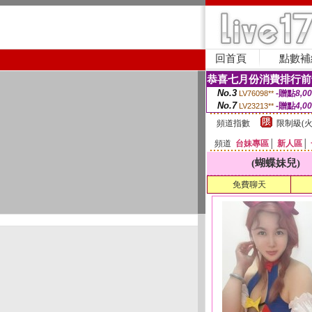
回首頁
點數補
恭喜七月份消費排行前
No.3
-贈點
8,0
LV76098**
No.7
-贈點
4,0
LV23213**
頻道指數
限制級(火
頻道
台妹專區
│
新人區
│
(蝴蝶妹兒)
免費聊天