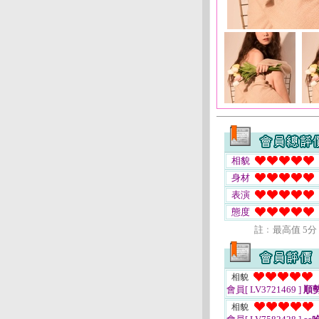
相貌
身材
表演
態度
註﹕最高值 5分
相貌
會員[ LV3721469 ]
順
相貌