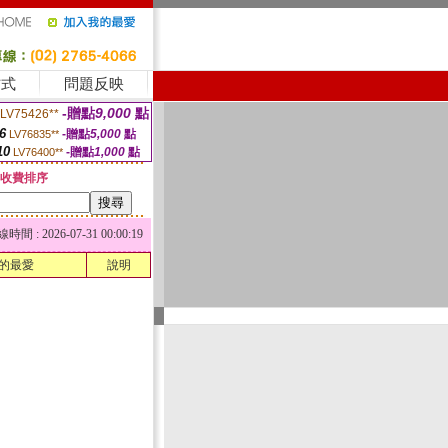
方式
問題反映
-贈點
9,000
點
LV75426**
6
-贈點
5,000
點
LV76835**
10
-贈點
1,000
點
LV76400**
收費排序
 : 2026-07-31 00:00:19
的最愛
說明