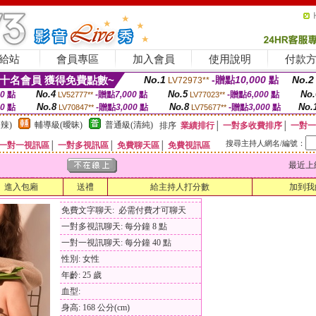
給站
會員專區
加入會員
使用說明
付款
十名會員 獲得免費點數~
No.1
-贈點
10,000
點
No.2
LV72973**
No.4
No.5
No.
00
點
-贈點
7,000
點
-贈點
6,000
點
LV52777**
LV77023**
No.8
No.8
No.
00
點
-贈點
3,000
點
-贈點
3,000
點
LV70847**
LV75677**
辣)
輔導級(曖昧)
普通級(清純)
排序
業績排行
│
一對多收費排序
│
一對一
搜尋主持人網名/編號：
一對一視訊區
│
一對多視訊區
│
免費聊天區
│
免費視訊區
最近上線時間
進入包廂
送禮
給主持人打分數
加到我
免費文字聊天: 必需付費才可聊天
一對多視訊聊天: 每分鐘 8 點
一對一視訊聊天: 每分鐘 40 點
性別: 女性
年齡: 25 歲
血型:
身高: 168 公分(cm)