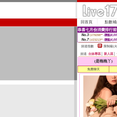
回首頁
點數補
恭喜七月份消費排行前
No.3
-贈點
8,0
LV76098**
No.7
-贈點
4,0
LV23213**
頻道指數
限制級(火
頻道
台妹專區
│
新人區
│
(是晚晚丫)
免費聊天