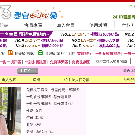
給站
會員專區
加入會員
使用說明
付款
十名會員 獲得免費點數~
No.1
-贈點
10,000
點
No.2
LV72973**
No.4
No.5
No.
00
點
-贈點
7,000
點
-贈點
6,000
點
LV52777**
LV77023**
No.8
No.8
No.
00
點
-贈點
3,000
點
-贈點
3,000
點
LV70847**
LV75677**
辣)
輔導級(曖昧)
普通級(清純)
排序
業績排行
│
一對多收費排序
│
一對一
搜尋主持人網名/編號：
一對一視訊區
│
一對多視訊區
│
免費聊天區
│
免費視訊區
最近上線時間
進入包廂
送禮
給主持人打分數
加到我
免費文字聊天: 必需付費才可聊天
一對多視訊聊天: 每分鐘 8 點
一對一視訊聊天: 每分鐘 30 點
性別: 女性
年齡: 21 歲
血型: O型
身高: 169 公分(cm)