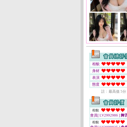
相貌
身材
表演
態度
註﹕最高值 5分
相貌
會員[ LV2992986 ]
舞
相貌