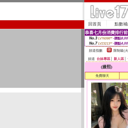
回首頁
點數補
恭喜七月份消費排行前
No.3
-贈點
8,0
LV76098**
No.7
-贈點
4,0
LV23213**
頻道指數
限制級(火
頻道
台妹專區
│
新人區
│
(嫚熙)
免費聊天