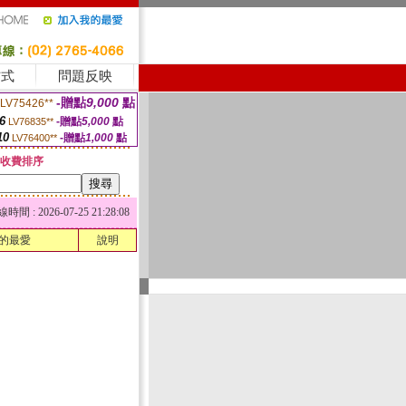
方式
問題反映
-贈點
9,000
點
LV75426**
6
-贈點
5,000
點
LV76835**
10
-贈點
1,000
點
LV76400**
收費排序
 : 2026-07-25 21:28:08
的最愛
說明